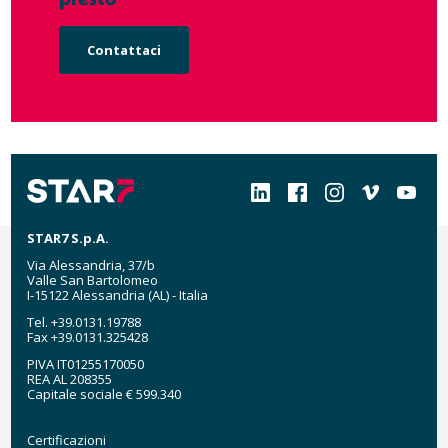
Contattaci
Social
STAR7 S.p.A.
Via Alessandria, 37/b
Valle San Bartolomeo
I-15122 Alessandria (AL) - Italia
Tel. +39.0131.19788
Fax +39.0131.325428
PIVA IT01255170050
REA AL 208355
Capitale sociale € 599.340
Certificazioni
Certificazioni