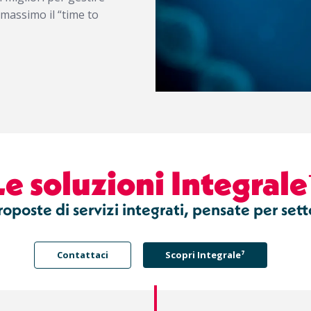
 massimo il “time to
Le soluzioni Integrale
oposte di servizi integrati, pensate per setto
Contattaci
Scopri Integrale⁷