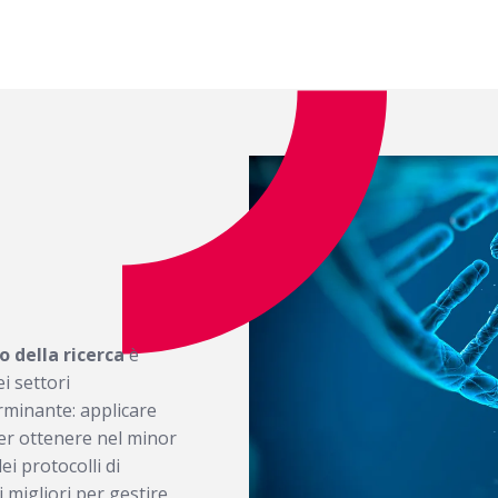
 della ricerca
è
i settori
rminante: applicare
r ottenere nel minor
i protocolli di
 migliori per gestire