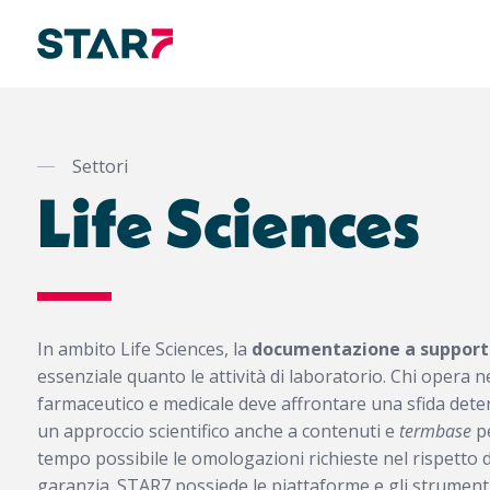
Salta
al
contenuto
Settori
principale
Life Sciences
In ambito Life Sciences, la
documentazione a supporto
essenziale quanto le attività di laboratorio. Chi opera ne
farmaceutico e medicale deve affrontare una sfida dete
un approccio scientifico anche a contenuti e
termbase
pe
tempo possibile le omologazioni richieste nel rispetto de
garanzia. STAR7 possiede le piattaforme e gli strumenti