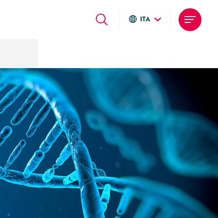
ITA
Global sites
Italiano
English
Deutsch
Local sites
Brasil
United States
Argentina