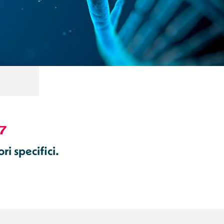
⁷
ri specifici.