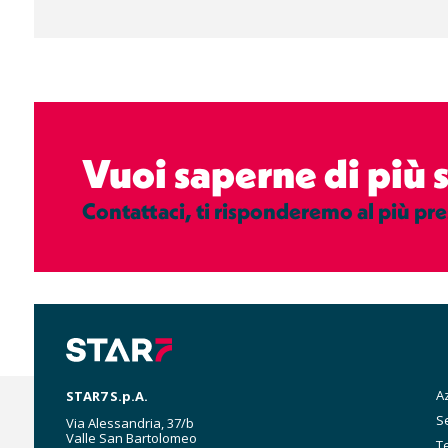
Vuoi saperne di più
Contattaci, ti risponderemo al più pre
M
A
STAR7 S.p.A.
n
Se
Via Alessandria, 37/b
Valle San Bartolomeo
T