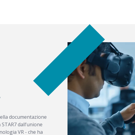
o
 della documentazione
in STAR7 dall’unione
cnologia VR - che ha