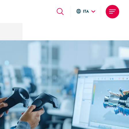
ITA
Global sites
Italiano
English
Deutsch
Local sites
Brasil
United States
Argentina