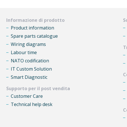
Informazione di prodotto
S
Product information
Spare parts catalogue
Wiring diagrams
T
Labour time
NATO codification
IT Custom Solution
C
Smart Diagnostic
Supporto per il post vendita
Customer Care
Technical help desk
C