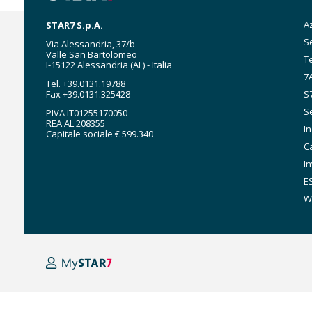
M
A
STAR7 S.p.A.
n
Se
Via Alessandria, 37/b
Valle San Bartolomeo
T
I-15122 Alessandria (AL) - Italia
7A
Tel. +39.0131.19788
Fax +39.0131.325428
S
Se
PIVA IT01255170050
REA AL 208355
I
Capitale sociale € 599.340
C
In
E
W
MyStar7