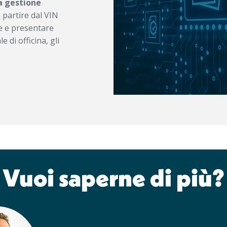
a gestione
 partire dal VIN
re e presentare
e di officina, gli
Vuoi saperne di più?