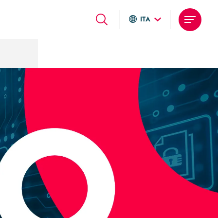
ITA
Global sites
Italiano
English
Deutsch
Local sites
Brasil
United States
Argentina