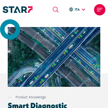
ITA
Global sites
Salta
Italiano
al
English
contenuto
Deutsch
principale
Local sites
Brasil
United States
Argentina
Product Knowledge
Smart Diagnostic