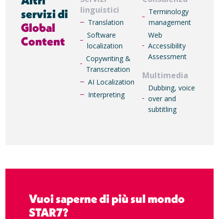
Altri
linguistici
servizi di
Terminology
Translation
management
Global
Software
Web
Content
localization
Accessibility
Assessment
Copywriting &
Transcreation
Multimedia
AI Localization
Dubbing, voice
Interpreting
over and
subtitling
Vuoi saperne di più sul mondo
STAR7?