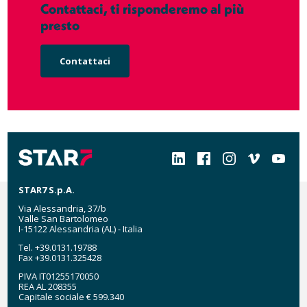
Contattaci, ti risponderemo al più
presto
Contattaci
Social
STAR7 S.p.A.
Via Alessandria, 37/b
Valle San Bartolomeo
I-15122 Alessandria (AL) - Italia
Tel. +39.0131.19788
Fax +39.0131.325428
PIVA IT01255170050
REA AL 208355
Capitale sociale € 599.340