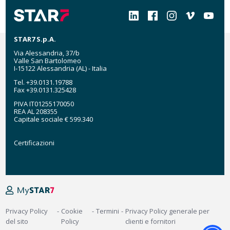
Social
STAR7 S.p.A.
Via Alessandria, 37/b
Valle San Bartolomeo
I-15122 Alessandria (AL) - Italia
Tel. +39.0131.19788
Fax +39.0131.325428
PIVA IT01255170050
REA AL 208355
Capitale sociale € 599.340
Certificazioni
Certificazioni
MyStar7
Footer
Privacy Policy
Cookie
Termini
Privacy Policy generale per
del sito
Policy
clienti e fornitori