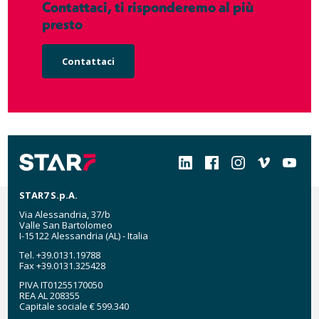
Contattaci, ti risponderemo al più
presto
Contattaci
Social
STAR7 S.p.A.
Via Alessandria, 37/b
Valle San Bartolomeo
I-15122 Alessandria (AL) - Italia
Tel. +39.0131.19788
Fax +39.0131.325428
PIVA IT01255170050
REA AL 208355
Capitale sociale € 599.340