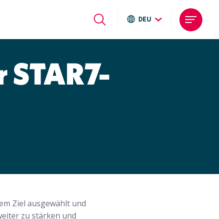
DEU
Global sites
Italiano
r STAR7-
English
Deutsch
Local sites
Brasil
United States
Argentina
dem Ziel ausgewählt und
eiter zu stärken und