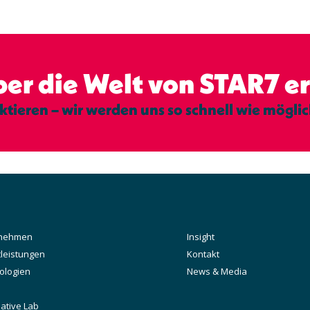
er die Welt von STAR7 e
ktieren – wir werden uns so schnell wie mögli
rnehmen
Secondary
Insight
ation
tleistungen
Kontakt
ologien
News & Media
ative Lab