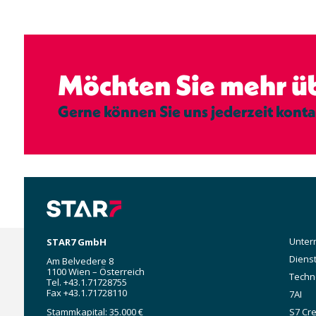
Möchten Sie mehr üb
Gerne können Sie uns jederzeit konta
Main
Unte
STAR7 GmbH
navig
Diens
Am Belvedere 8
1100 Wien – Österreich
Techn
Tel. +43.1.71728755
Fax +43.1.71728110
7AI
Stammkapital: 35.000 €
S7 Cre