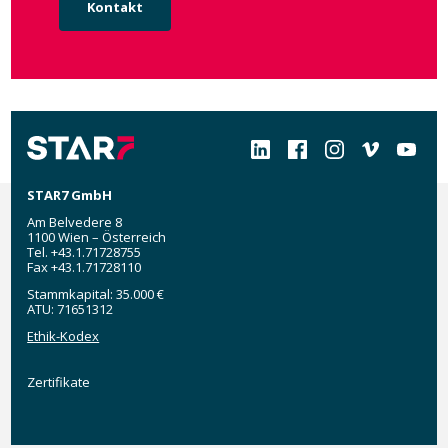
Kontakt
Social
STAR7 GmbH
Am Belvedere 8
1100 Wien – Österreich
Tel. +43.1.71728755
Fax +43.1.71728110
Stammkapital: 35.000 €
ATU: 71651312
Ethik-Kodex
Zertifikate
Zertifikate