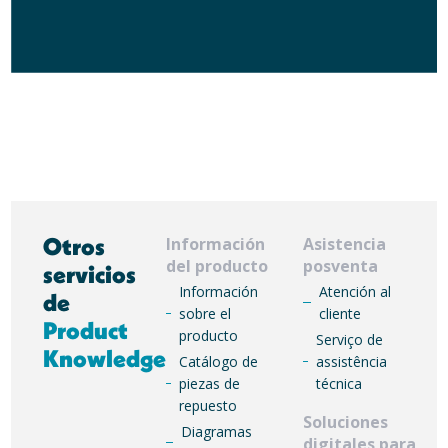
Otros
Información
Asistencia
del producto
posventa
servicios
Información
Atención al
de
sobre el
cliente
Product
producto
Serviço de
Knowledge
Catálogo de
assistência
piezas de
técnica
repuesto
Soluciones
Diagramas
digitales para