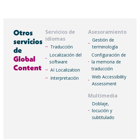
Otros
Servicios de
Asesoramiento
idiomas
servicios
Gestión de
Traducción
terminología
de
Localización del
Configuración de
Global
software
la memoria de
Content
traducción
AI Localization
Web Accessibility
Interpretación
Assessment
Multimedia
Doblaje,
locución y
subtitulado