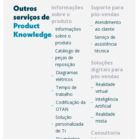
Outros
Informações
Suporte para
sobre o
pós-vendas
serviços de
produto
Atendimento
Product
Informações
ao cliente
Knowledge
sobre o
Serviço de
produto
assistência
Catálogo de
técnica
peças de
Soluções
reposição
digitais para
Diagramas
pós-vendas
elétricos
Realidade
Tempo de
virtual
trabalho
Inteligência
Codificação da
Artificial
OTAN
Realidade
Solução
mista
personalizada
de TI
Consultoria
Diagnóstico