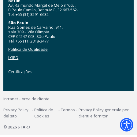
Betim
Av. Raimundo Marçal de Melo n°665,
B.Paulo Camilo, Betim-MG, 32.667-562-
Tel. +55 (31) 3591-6632
São Paulo
Rua Gomes de Carvalho, 911,
sala 309 – Vila Olímpia
CEP 04547-003, São Paulo
Tel. +55 (11) 2818-3477
Política de Qualidade
LGPD
Certificações
Certificações
MyStar7
Intranet
Area do cliente
Footer
Privacy Policy
Política de
Termos
Privacy Policy generale per
del sito
Cookies
clienti e fornitori
©
2026 STAR7