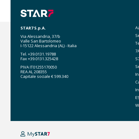
M
A
STAR7 S.p.A.
n
Se
Via Alessandria, 37/b
Valle San Bartolomeo
T
I-15122 Alessandria (AL) - Italia
7A
Tel. +39.0131.19788
Fax +39.0131.325428
S
Se
PIVA IT01255170050
REA AL 208355
I
Capitale sociale € 599.340
C
In
E
W
MyStar7