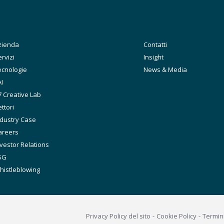
ain
zienda
Secondary
Contatti
avigation
rvizi
Insight
ecnologie
News & Media
I
7 Creative Lab
ttori
ndustry Case
areers
vestor Relations
SG
histleblowing
Footer
Privacy Policy del sito
Cookie Policy
Termin