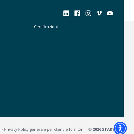
Social
Certificazioni
Certificazioni
i
Privacy Policy generale per clienti e fornitori
©
2026 STAR7