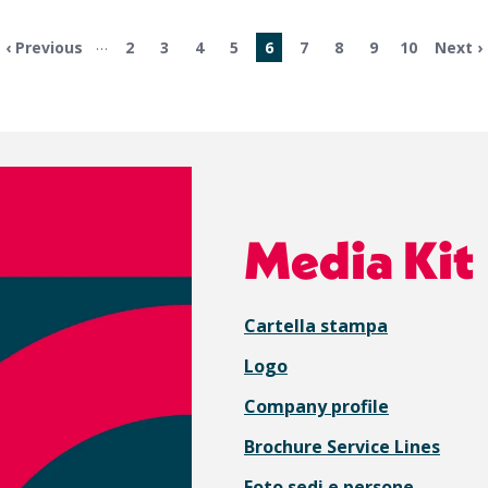
…
Pagina
‹ Previous
Pagina
2
Pagina
3
Pagina
4
Pagina
5
Pagina
6
Pagina
7
Pagina
8
Pagina
9
Pagina
10
Pagin
Next ›
precedente
attuale
succes
Media Kit
Cartella stampa
Logo
Company profile
Brochure Service Lines
Foto sedi e persone