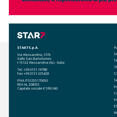
M
A
STAR7 S.p.A.
n
Se
Via Alessandria, 37/b
Valle San Bartolomeo
T
I-15122 Alessandria (AL) - Italia
7A
Tel. +39.0131.19788
Fax +39.0131.325428
S
Se
PIVA IT01255170050
REA AL 208355
I
Capitale sociale € 599.340
C
In
E
W