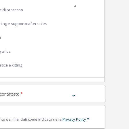
 e di processo
ning e supporto after sales
i
rafica
tica e kitting
icontattato
to dei miei dati come indicato nella
Privacy Policy
*