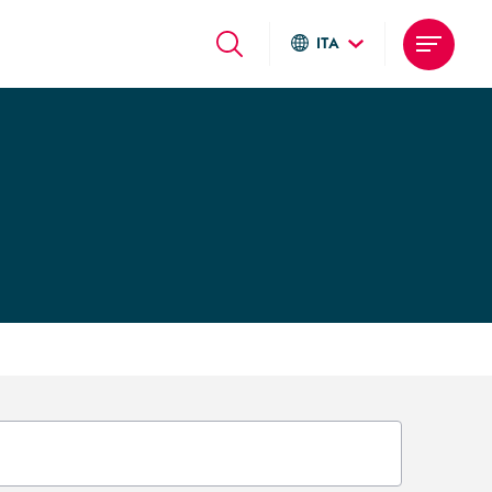
ITA
Global sites
Italiano
English
Deutsch
Local sites
Brasil
United States
Argentina