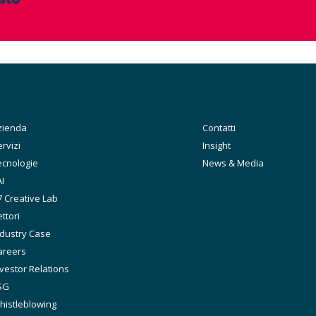
ain
zienda
Secondary
Contatti
avigation
rvizi
Insight
ecnologie
News & Media
I
7 Creative Lab
ttori
ndustry Case
areers
vestor Relations
SG
histleblowing