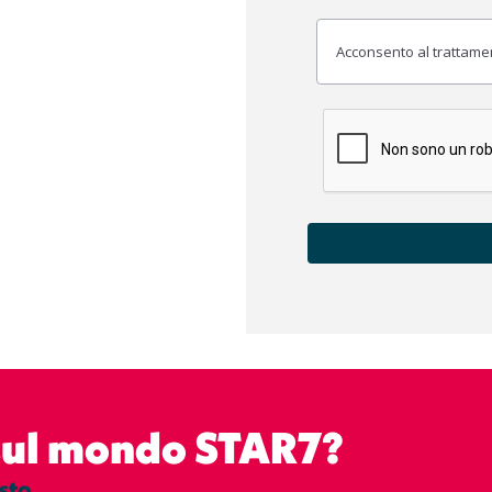
Acconsento al trattament
 sul mondo STAR7?
sto