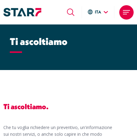
ITA
Global sites
Salta
Italiano
al
Ti ascoltiamo
English
contenuto
Deutsch
principale
Local sites
Brasil
United States
Argentina
Ti ascoltiamo.
Che tu voglia richiedere un preventivo, un'informazione
sui nostri servizi, o anche solo capire in che modo