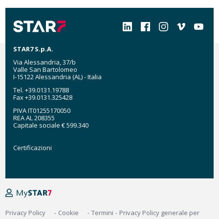
Social
STAR7 S.p.A.
Via Alessandria, 37/b
Valle San Bartolomeo
I-15122 Alessandria (AL) - Italia
Tel. +39.0131.19788
Fax +39.0131.325428
PIVA IT01255170050
REA AL 208355
Capitale sociale € 599.340
Certificazioni
Certificazioni
MyStar7
Footer
Privacy Policy
Cookie
Termini
Privacy Policy generale per